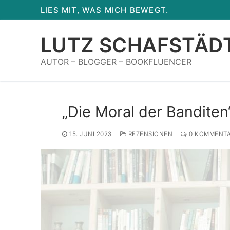
Zum
LIES MIT, WAS MICH BEWEGT.
Inhalt
springen
LUTZ SCHAFSTÄD
AUTOR – BLOGGER – BOOKFLUENCER
„Die Moral der Banditen
15. JUNI 2023
REZENSIONEN
0 KOMMENT