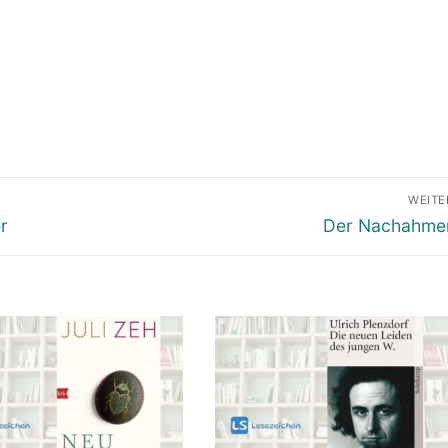
WEITE
Nächster
r
Der Nachahme
Beitrag: