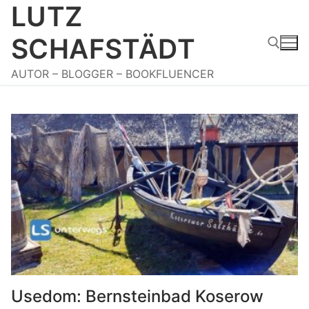
LUTZ
Zum
Inhalt
SCHAFSTÄDT
springen
AUTOR – BLOGGER – BOOKFLUENCER
Suchen nach:
Usedom: Bernsteinbad Koserow