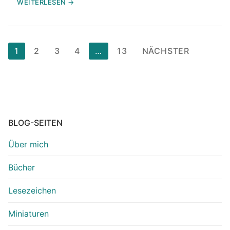
WEITERLESEN →
Seitennummerierung
1
2
3
4
…
13
NÄCHSTER
der
Beiträge
BLOG-SEITEN
Über mich
Bücher
Lesezeichen
Miniaturen