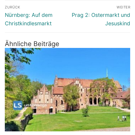
Beitragsnavigation
ZURÜCK
WEITER
Vorheriger
Nächster
Nürnberg: Auf dem
Prag 2: Ostermarkt und
Beitrag:
Beitrag:
Christkindlesmarkt
Jesuskind
Ähnliche Beiträge