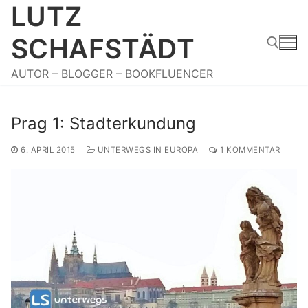
LUTZ
Zum
Inhalt
SCHAFSTÄDT
springen
AUTOR – BLOGGER – BOOKFLUENCER
Suchen nach:
Prag 1: Stadterkundung
6. APRIL 2015
UNTERWEGS IN EUROPA
1 KOMMENTAR