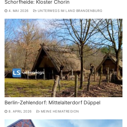
Schorfheide: Kloster Chorin
4. MAI 2026
UNTERWEGS IM LAND BRANDENBURG
Berlin-Zehlendorf: Mittelalterdorf Düppel
8. APRIL 2026
MEINE HEIMATREGION