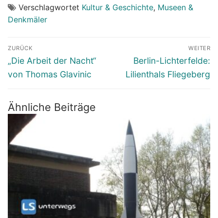
Verschlagwortet
Kultur & Geschichte
,
Museen &
Denkmäler
Beitragsnavigation
ZURÜCK
WEITER
Vorheriger
Nächster
„Die Arbeit der Nacht“
Berlin-Lichterfelde:
Beitrag:
Beitrag:
von Thomas Glavinic
Lilienthals Fliegeberg
Ähnliche Beiträge